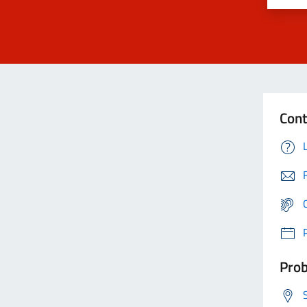
Cont
Prob