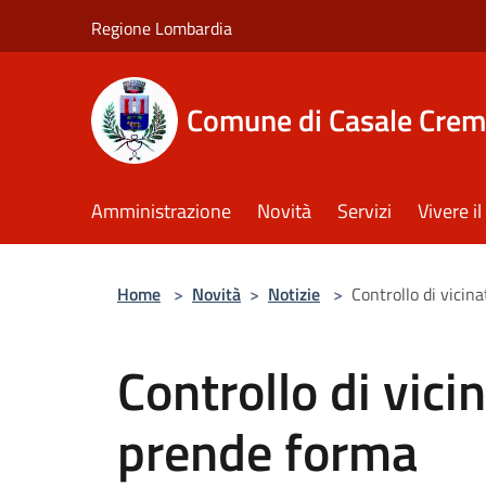
Salta al contenuto principale
Regione Lombardia
Comune di Casale Crem
Amministrazione
Novità
Servizi
Vivere 
Home
>
Novità
>
Notizie
>
Controllo di vicin
Controllo di vicin
prende forma