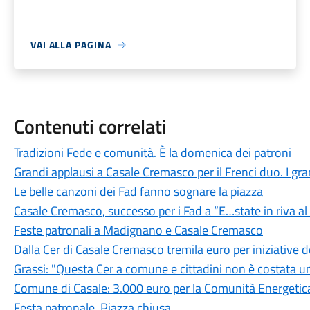
VAI ALLA PAGINA
Contenuti correlati
Tradizioni Fede e comunità. È la domenica dei patroni
Grandi applausi a Casale Cremasco per il Frenci duo. I grand
Le belle canzoni dei Fad fanno sognare la piazza
Casale Cremasco, successo per i Fad a “E…state in riva a
Feste patronali a Madignano e Casale Cremasco
Dalla Cer di Casale Cremasco tremila euro per iniziative
Grassi: "Questa Cer a comune e cittadini non è costata u
Comune di Casale: 3.000 euro per la Comunità Energetica
Festa patronale. Piazza chiusa