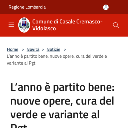
Salta al contenuto principale
Regione Lombardia
Comune di Casale Cremasco-
Vidolasco
Home
>
Novità
>
Notizie
>
L’anno è partito bene: nuove opere, cura del verde e
variante al Pgt
L’anno è partito bene:
nuove opere, cura del
verde e variante al
Pgt