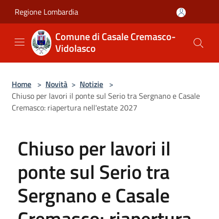
Salta al contenuto principale
Regione Lombardia
Comune di Casale Cremasco-
Vidolasco
Home
>
Novità
>
Notizie
>
Chiuso per lavori il ponte sul Serio tra Sergnano e Casale
Cremasco: riapertura nell'estate 2027
Chiuso per lavori il
ponte sul Serio tra
Sergnano e Casale
Cremasco: riapertura