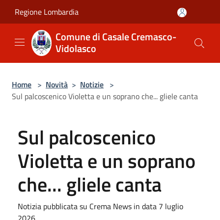
Salta al contenuto principale
Regione Lombardia
Comune di Casale Cremasco-
Vidolasco
Home
>
Novità
>
Notizie
>
Sul palcoscenico Violetta e un soprano che... gliele canta
Sul palcoscenico
Violetta e un soprano
che... gliele canta
Notizia pubblicata su Crema News in data 7 luglio
2026