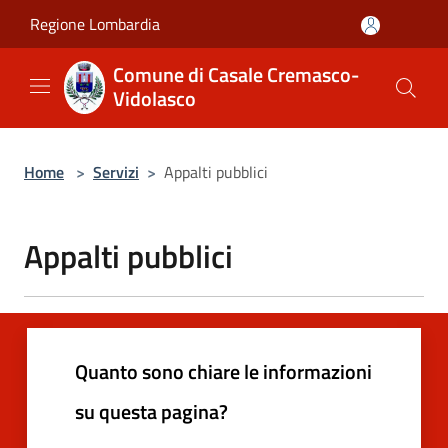
Salta al contenuto principale
Regione Lombardia
Comune di Casale Cremasco-
Vidolasco
Home
>
Servizi
>
Appalti pubblici
Appalti pubblici
Quanto sono chiare le informazioni
su questa pagina?