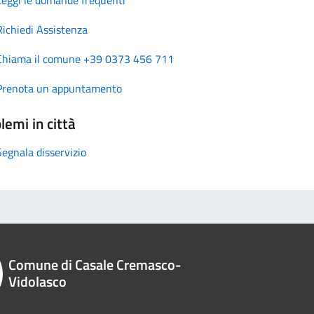
Richiedi Assistenza
Chiama il comune +39 0373 456 711
Prenota un appuntamento
lemi in città
Segnala disservizio
Comune di Casale Cremasco-
Vidolasco