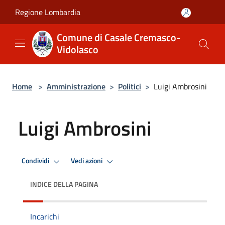
Salta al contenuto principale
Regione Lombardia
Comune di Casale Cremasco-
Vidolasco
Home
>
Amministrazione
>
Politici
>
Luigi Ambrosini
Luigi Ambrosini
Condividi
Vedi azioni
INDICE DELLA PAGINA
Incarichi