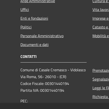
Aree Amministrative
Cultura e
Uffici
Vita lavor
Enti e fondazioni
Imprese 
Politici
Catasto e
Personale Amministrativo
Mobilità e
Documenti e dati
CONTATTI
Comune di Casale Cremasco - Vidolasco
Prenotaz
Via Roma, 56- 26010 - (CR)
Segnalazi
Codice Fiscale: 00301440194
Leggi le 
Partita IVA: 00301440194
Richiesta
PEC:
comune.casalecrvidolasco@pec.regione.lombardia.i