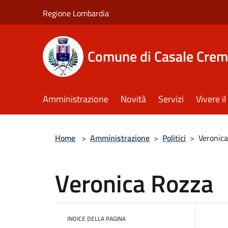
Salta al contenuto principale
Regione Lombardia
Comune di Casale Crem
Amministrazione
Novità
Servizi
Vivere 
Home
>
Amministrazione
>
Politici
>
Veronic
Veronica Rozza
INDICE DELLA PAGINA