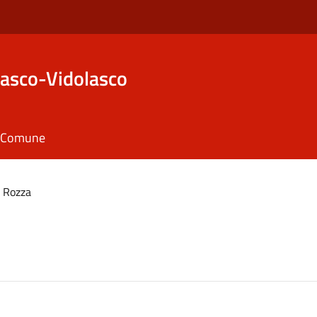
asco-Vidolasco
il Comune
a Rozza