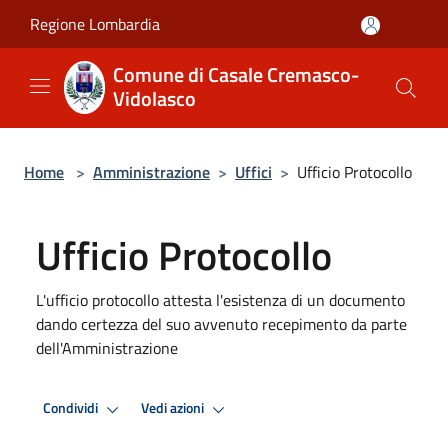
Salta al contenuto principale
Regione Lombardia
Comune di Casale Cremasco-
Vidolasco
Home
>
Amministrazione
>
Uffici
>
Ufficio Protocollo
Ufficio Protocollo
L'ufficio protocollo attesta l'esistenza di un documento
dando certezza del suo avvenuto recepimento da parte
dell'Amministrazione
Condividi
Vedi azioni