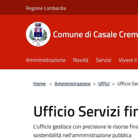
Salta al contenuto principale
Regione Lombardia
Comune di Casale Crem
Amministrazione
Novità
Servizi
Vivere 
Home
>
Amministrazione
>
Uffici
>
Ufficio Se
Ufficio Servizi fi
L'ufficio gestisce con precisione le risorse fi
sostenibilità nell'amministrazione pubblica