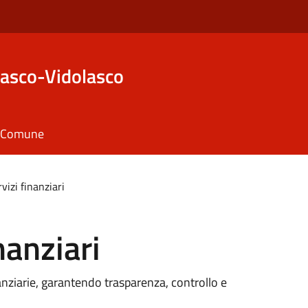
asco-Vidolasco
il Comune
rvizi finanziari
nanziari
nanziarie, garantendo trasparenza, controllo e