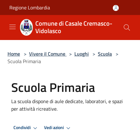
Salta al contenuto principale
Regione Lombardia
Comune di Casale Cremasco-
Vidolasco
Home
>
Vivere il Comune
>
Luoghi
>
Scuola
>
Scuola Primaria
Scuola Primaria
La scuola dispone di aule dedicate, laboratori, e spazi
per attività ricreative.
Condividi
Vedi azioni