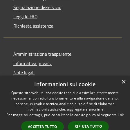
Segnalazione disservizio
Leggi le FAQ
Richiesta assistenza
Amministrazione trasparente
Informativa privacy
Note legali
×
Dichiarazione di accessibilità
Informazioni sui cookie
Questo sito web utilizza cookie tecnici e assimilati strettamente
necessari al corretto funzionamento e alla navigazione del sito,
nonché un cookie tecnico analitico al solo fine di elaborare
informazioni statistiche, aggregate e anonime.
RSS
Copyright © 2026 • Comune di
Per maggiori dettagli, può consultare la cookie policy al seguente
link
Accessibilità
Casale Cremasco-Vidolasco •
Privacy
Municipium
Powered by
•
RIFIUTA TUTTO
ACCETTA TUTTO