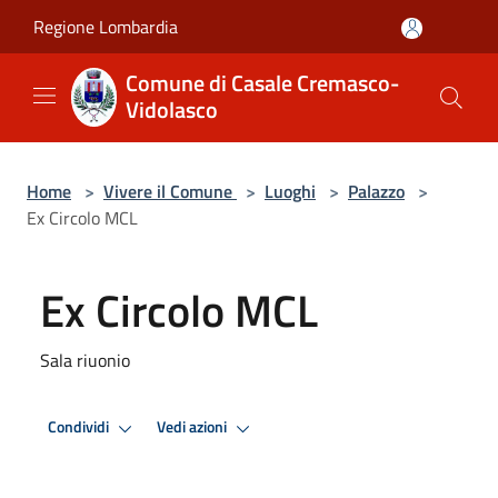
Salta al contenuto principale
Regione Lombardia
Comune di Casale Cremasco-
Vidolasco
Home
>
Vivere il Comune
>
Luoghi
>
Palazzo
>
Ex Circolo MCL
Ex Circolo MCL
Sala riuonio
Condividi
Vedi azioni