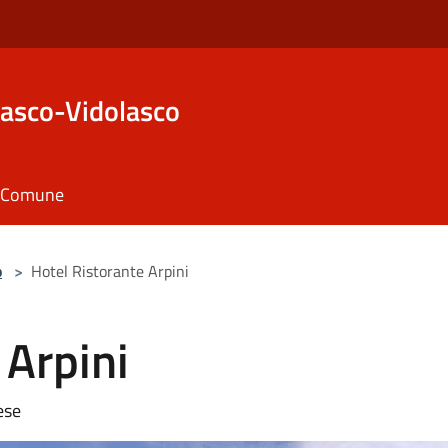
asco-Vidolasco
il Comune
o
>
Hotel Ristorante Arpini
 Arpini
ese