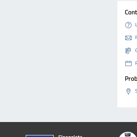
Cont
Prob