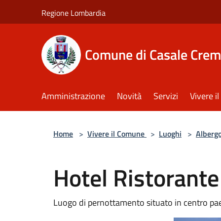
Salta al contenuto principale
Regione Lombardia
Comune di Casale Crem
Amministrazione
Novità
Servizi
Vivere 
Home
>
Vivere il Comune
>
Luoghi
>
Alberg
Hotel Ristorante
Luogo di pernottamento situato in centro pa