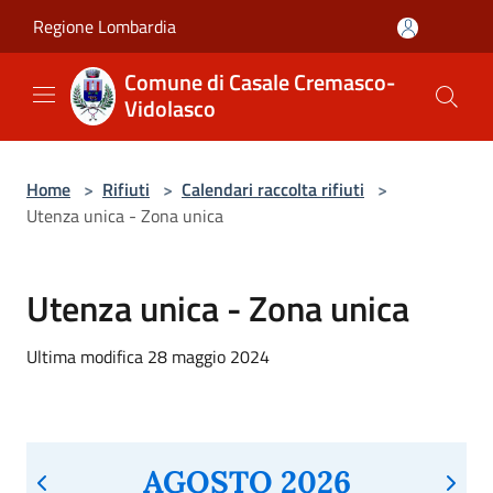
Salta al contenuto principale
Regione Lombardia
Comune di Casale Cremasco-
Vidolasco
Home
>
Rifiuti
>
Calendari raccolta rifiuti
>
Utenza unica - Zona unica
Utenza unica - Zona unica
Ultima modifica 28 maggio 2024
AGOSTO 2026