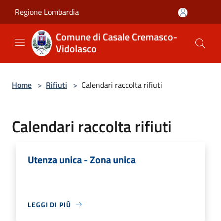
Salta al contenuto principale
Regione Lombardia
Comune di Casale Cremasco-
Vidolasco
Home
>
Rifiuti
>
Calendari raccolta rifiuti
Calendari raccolta rifiuti
Utenza unica - Zona unica
LEGGI DI PIÙ