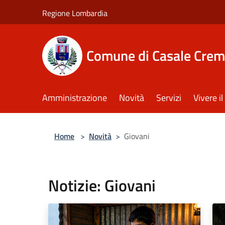
Salta al contenuto principale
Regione Lombardia
Comune di Casale Crem
Amministrazione
Novità
Servizi
Vivere 
Home
>
Novità
>
Giovani
Notizie: Giovani