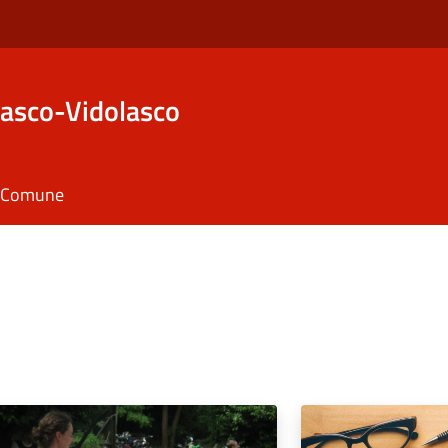
asco-Vidolasco
il Comune