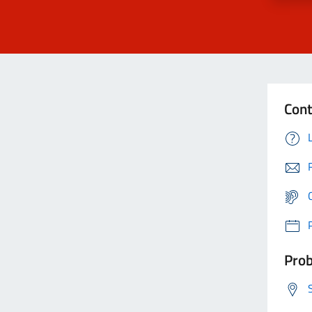
Cont
Prob