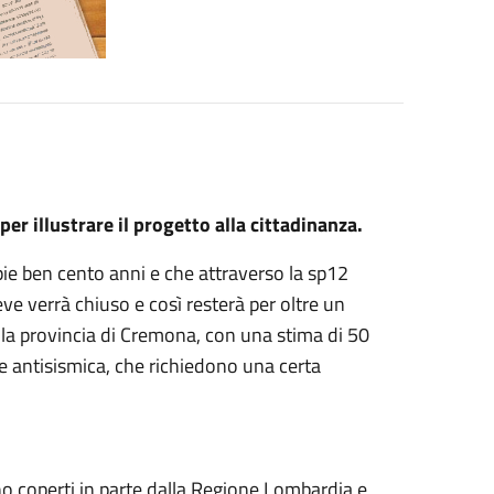
er illustrare il progetto alla cittadinanza.
pie ben cento anni e che attraverso la sp12
 verrà chiuso e così resterà per oltre un
alla provincia di Cremona, con una stima di 50
e e antisismica, che richiedono una certa
nno coperti in parte dalla Regione Lombardia e