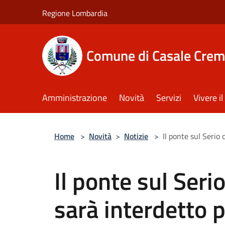
Salta al contenuto principale
Regione Lombardia
Comune di Casale Crem
Amministrazione
Novità
Servizi
Vivere 
Home
>
Novità
>
Notizie
>
Il ponte sul Serio
Il ponte sul Seri
sarà interdetto 