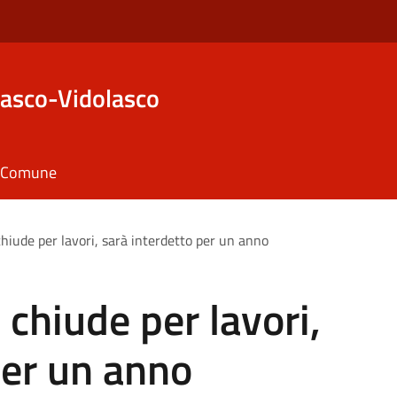
asco-Vidolasco
il Comune
 chiude per lavori, sarà interdetto per un anno
o chiude per lavori,
per un anno