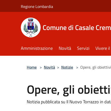
Salta al contenuto principale
Regione Lombardia
Comune di Casale Crem
Amministrazione
Novità
Servizi
Vivere 
Home
>
Novità
>
Notizie
>
Opere, gli obiettiv
Opere, gli obietti
Notizia pubblicata su Il Nuovo Torrazzo in d