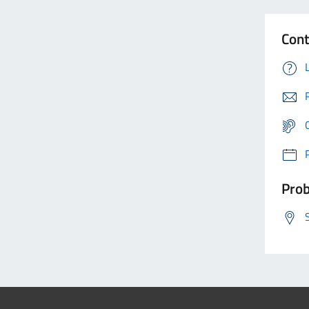
Cont
Prob