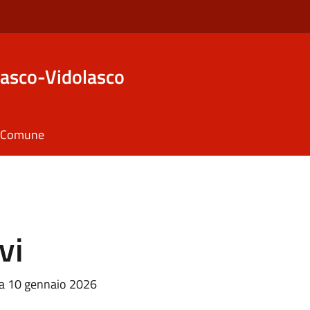
asco-Vidolasco
il Comune
i
vi
ata 10 gennaio 2026