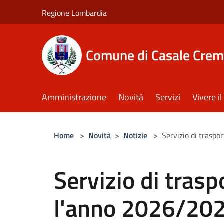
Salta al contenuto principale
Regione Lombardia
Comune di Casale Crem
Amministrazione
Novità
Servizi
Vivere 
Home
>
Novità
>
Notizie
>
Servizio di traspo
Servizio di trasp
l'anno 2026/20