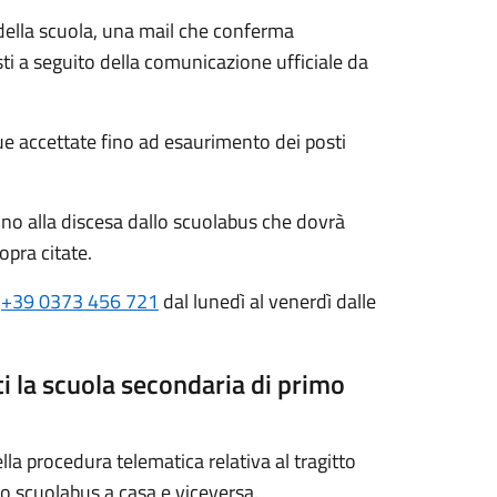
della scuola, una mail che conferma
osti a seguito della comunicazione ufficiale da
 accettate fino ad esaurimento dei posti
unno alla discesa dallo scuolabus che dovrà
pra citate.
p
+39 0373 456 721
dal lunedì al venerdì dalle
ti la scuola secondaria di primo
lla procedura telematica relativa al tragitto
llo scuolabus a casa e viceversa.