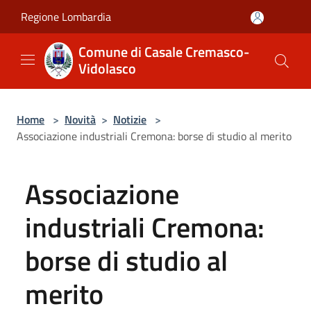
Salta al contenuto principale
Regione Lombardia
Comune di Casale Cremasco-
Vidolasco
Home
>
Novità
>
Notizie
>
Associazione industriali Cremona: borse di studio al merito
Associazione
industriali Cremona:
borse di studio al
merito