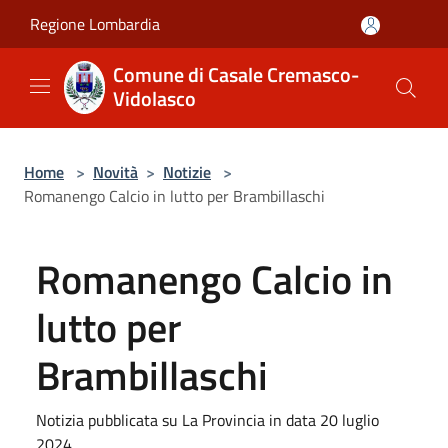
Salta al contenuto principale
Regione Lombardia
Comune di Casale Cremasco-
Vidolasco
Home
>
Novità
>
Notizie
>
Romanengo Calcio in lutto per Brambillaschi
Romanengo Calcio in
lutto per
Brambillaschi
Notizia pubblicata su La Provincia in data 20 luglio
2024