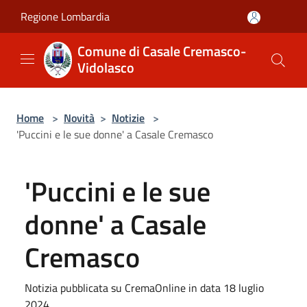
Salta al contenuto principale
Regione Lombardia
Comune di Casale Cremasco-
Vidolasco
Home
>
Novità
>
Notizie
>
'Puccini e le sue donne' a Casale Cremasco
'Puccini e le sue
donne' a Casale
Cremasco
Notizia pubblicata su CremaOnline in data 18 luglio
2024