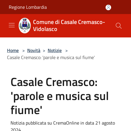
Salta al contenuto principale
Regione Lombardia
Comune di Casale Cremasco-
Vidolasco
Home
>
Novità
>
Notizie
>
Casale Cremasco: 'parole e musica sul fiume'
Casale Cremasco:
'parole e musica sul
fiume'
Notizia pubblicata su CremaOnline in data 21 agosto
2024