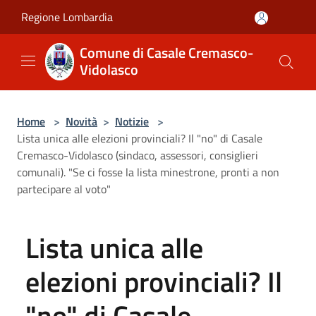
Salta al contenuto principale
Regione Lombardia
Comune di Casale Cremasco-
Vidolasco
Home
>
Novità
>
Notizie
>
Lista unica alle elezioni provinciali? Il "no" di Casale
Cremasco-Vidolasco (sindaco, assessori, consiglieri
comunali). "Se ci fosse la lista minestrone, pronti a non
partecipare al voto"
Lista unica alle
elezioni provinciali? Il
"no" di Casale