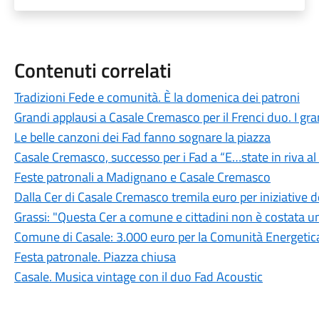
Contenuti correlati
Tradizioni Fede e comunità. È la domenica dei patroni
Grandi applausi a Casale Cremasco per il Frenci duo. I grand
Le belle canzoni dei Fad fanno sognare la piazza
Casale Cremasco, successo per i Fad a “E…state in riva a
Feste patronali a Madignano e Casale Cremasco
Dalla Cer di Casale Cremasco tremila euro per iniziative
Grassi: "Questa Cer a comune e cittadini non è costata u
Comune di Casale: 3.000 euro per la Comunità Energetica
Festa patronale. Piazza chiusa
Casale. Musica vintage con il duo Fad Acoustic