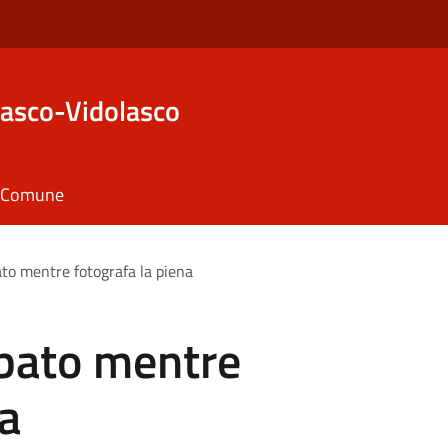
asco-Vidolasco
il Comune
ato mentre fotografa la piena
ubato mentre
na