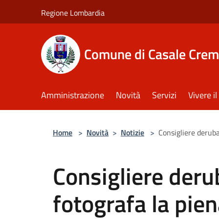
Salta al contenuto principale
Regione Lombardia
Comune di Casale Crem
Amministrazione
Novità
Servizi
Vivere 
Home
>
Novità
>
Notizie
>
Consigliere derub
Consigliere der
fotografa la pie