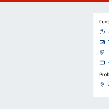
Cont
Prob