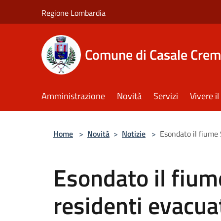
Salta al contenuto principale
Regione Lombardia
Comune di Casale Crem
Amministrazione
Novità
Servizi
Vivere 
Home
>
Novità
>
Notizie
>
Esondato il fiume 
Esondato il fium
residenti evacua