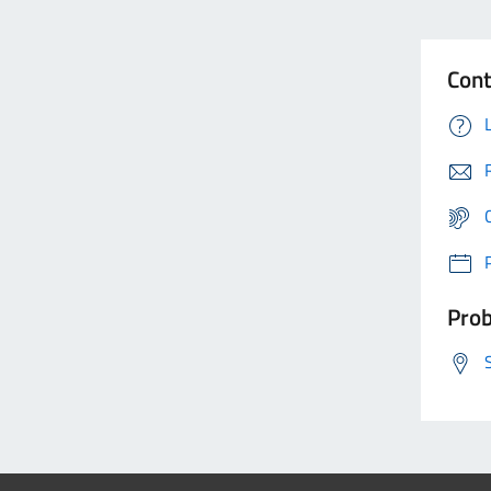
Cont
Prob