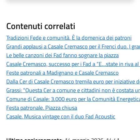
Contenuti correlati
Tradizioni Fede e comunità. È la domenica dei patroni
Grandi applausi a Casale Cremasco per il Frenci duo. I grand
Le belle canzoni dei Fad fanno sognare la piazza
Casale Cremasco, successo per i Fad a “E…state in riva a
Feste patronali a Madignano e Casale Cremasco
Dalla Cer di Casale Cremasco tremila euro per iniziative
Grassi: "Questa Cer a comune e cittadini non è costata u
Comune di Casale: 3.000 euro per la Comunità Energetica
Festa patronale. Piazza chiusa
Casale. Musica vintage con il duo Fad Acoustic