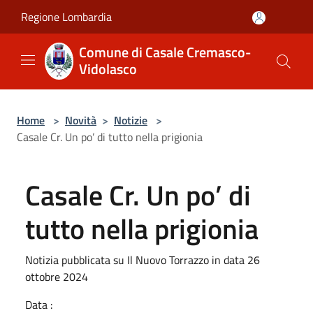
Salta al contenuto principale
Regione Lombardia
Comune di Casale Cremasco-
Vidolasco
Home
>
Novità
>
Notizie
>
Casale Cr. Un po’ di tutto nella prigionia
Casale Cr. Un po’ di
tutto nella prigionia
Notizia pubblicata su Il Nuovo Torrazzo in data 26
ottobre 2024
Data :