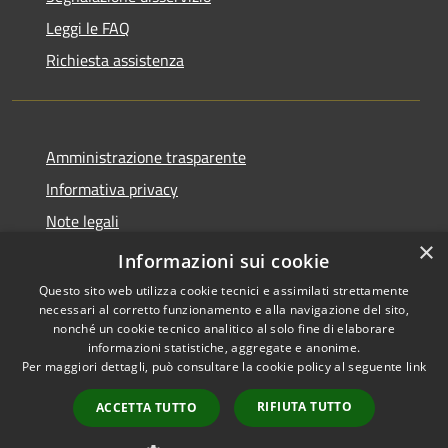
Leggi le FAQ
Richiesta assistenza
Amministrazione trasparente
Informativa privacy
Note legali
×
Dichiarazione di accessibilità
Informazioni sui cookie
Questo sito web utilizza cookie tecnici e assimilati strettamente
necessari al corretto funzionamento e alla navigazione del sito,
nonché un cookie tecnico analitico al solo fine di elaborare
informazioni statistiche, aggregate e anonime.
RSS
Copyright © 2026 • Comune di
Per maggiori dettagli, può consultare la cookie policy al seguente
link
Accessibilità
Casale Cremasco-Vidolasco •
Privacy
Municipium
Powered by
•
RIFIUTA TUTTO
ACCETTA TUTTO
Cookie
Accesso redazione