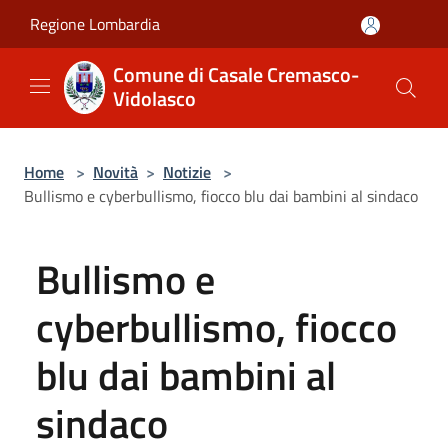
Salta al contenuto principale
Regione Lombardia
Comune di Casale Cremasco-
Vidolasco
Home
>
Novità
>
Notizie
>
Bullismo e cyberbullismo, fiocco blu dai bambini al sindaco
Bullismo e
cyberbullismo, fiocco
blu dai bambini al
sindaco