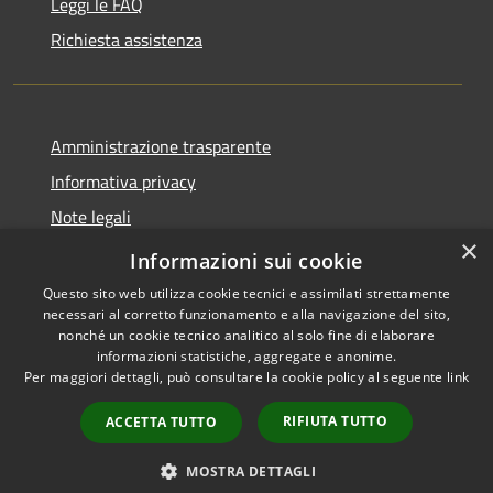
Leggi le FAQ
Richiesta assistenza
Amministrazione trasparente
Informativa privacy
Note legali
×
Dichiarazione di accessibilità
Informazioni sui cookie
Questo sito web utilizza cookie tecnici e assimilati strettamente
necessari al corretto funzionamento e alla navigazione del sito,
nonché un cookie tecnico analitico al solo fine di elaborare
informazioni statistiche, aggregate e anonime.
RSS
Copyright © 2026 • Comune di
Per maggiori dettagli, può consultare la cookie policy al seguente
link
Accessibilità
Casale Cremasco-Vidolasco •
Privacy
Municipium
Powered by
•
RIFIUTA TUTTO
ACCETTA TUTTO
Cookie
Accesso redazione
Mappa del sito
MOSTRA DETTAGLI