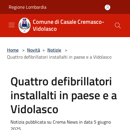
Salta al contenuto principale
Regione Lombardia
Comune di Casale Cremasco-
Vidolasco
Home
>
Novità
>
Notizie
>
Quattro defibrillatori installalti in paese e a Vidolasco
Quattro defibrillatori
installalti in paese e a
Vidolasco
Notizia pubblicata su Crema News in data 5 giugno
2025