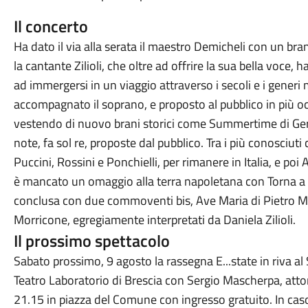
Il concerto
Ha dato il via alla serata il maestro Demicheli con un bra
la cantante Zilioli, che oltre ad offrire la sua bella voce, h
ad immergersi in un viaggio attraverso i secoli e i generi 
accompagnato il soprano, e proposto al pubblico in più o
vestendo di nuovo brani storici come Summertime di Ger
note, fa sol re, proposte dal pubblico. Tra i più conosciuti
Puccini, Rossini e Ponchielli, per rimanere in Italia, e po
è mancato un omaggio alla terra napoletana con Torna a S
conclusa con due commoventi bis, Ave Maria di Pietro Ma
Morricone, egregiamente interpretati da Daniela Zilioli.
Il prossimo spettacolo
Sabato prossimo, 9 agosto la rassegna E...state in riva a
Teatro Laboratorio di Brescia con Sergio Mascherpa, attore
21.15 in piazza del Comune con ingresso gratuito. In caso