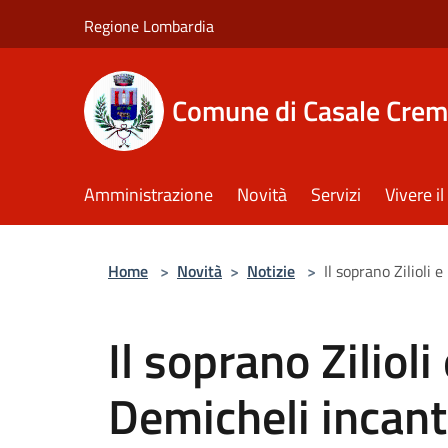
Salta al contenuto principale
Regione Lombardia
Comune di Casale Crem
Amministrazione
Novità
Servizi
Vivere 
Home
>
Novità
>
Notizie
>
Il soprano Zilioli
Il soprano Zilioli
Demicheli incant