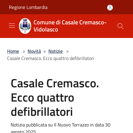
Salta al contenuto principale
Regione Lombardia
Comune di Casale Cremasco-
Vidolasco
Home
>
Novità
>
Notizie
>
Casale Cremasco. Ecco quattro defibrillatori
Casale Cremasco.
Ecco quattro
defibrillatori
Notizia pubblicata su Il Nuovo Torrazzo in data 30
agosto 2025