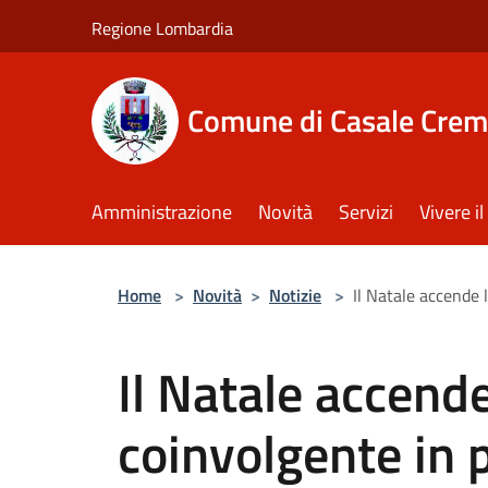
Salta al contenuto principale
Regione Lombardia
Comune di Casale Crem
Amministrazione
Novità
Servizi
Vivere 
Home
>
Novità
>
Notizie
>
Il Natale accende 
Il Natale accend
coinvolgente in