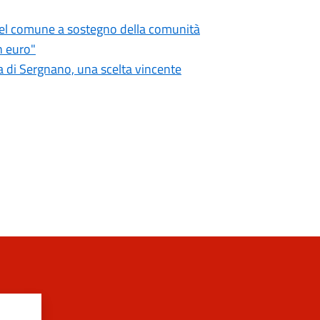
 del comune a sostegno della comunità
n euro"
 di Sergnano, una scelta vincente