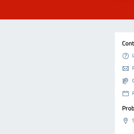
Cont
Prob