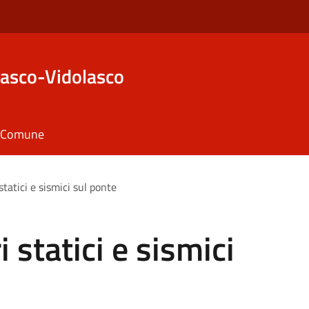
asco-Vidolasco
il Comune
statici e sismici sul ponte
 statici e sismici