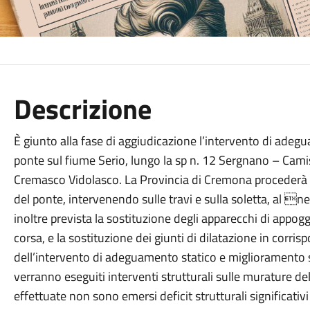
Descrizione
È giunto alla fase di aggiudicazione l’intervento di ade
ponte sul fiume Serio, lungo la sp n. 12 Sergnano – Camis
Cremasco Vidolasco. La Provincia di Cremona procederà al
del ponte, intervenendo sulle travi e sulla soletta, al ne 
inoltre prevista la sostituzione degli apparecchi di appog
corsa, e la sostituzione dei giunti di dilatazione in corris
dell’intervento di adeguamento statico e miglioramento s
verranno eseguiti interventi strutturali sulle murature dell
effettuate non sono emersi deficit strutturali significativ