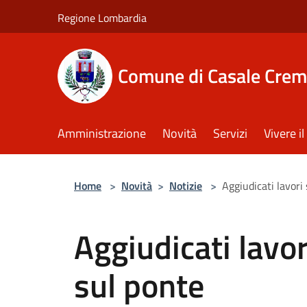
Salta al contenuto principale
Regione Lombardia
Comune di Casale Crem
Amministrazione
Novità
Servizi
Vivere 
Home
>
Novità
>
Notizie
>
Aggiudicati lavori 
Aggiudicati lavori
sul ponte