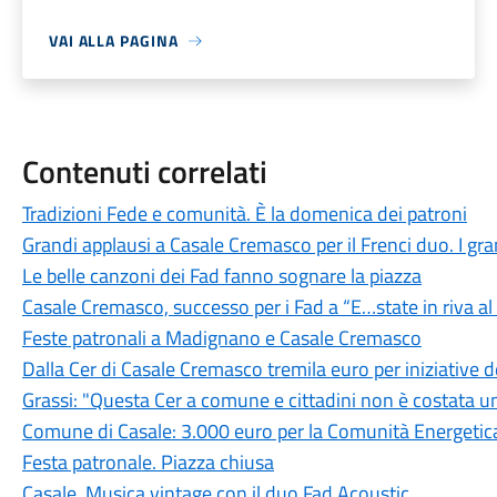
VAI ALLA PAGINA
Contenuti correlati
Tradizioni Fede e comunità. È la domenica dei patroni
Grandi applausi a Casale Cremasco per il Frenci duo. I grand
Le belle canzoni dei Fad fanno sognare la piazza
Casale Cremasco, successo per i Fad a “E…state in riva a
Feste patronali a Madignano e Casale Cremasco
Dalla Cer di Casale Cremasco tremila euro per iniziative
Grassi: "Questa Cer a comune e cittadini non è costata u
Comune di Casale: 3.000 euro per la Comunità Energetica
Festa patronale. Piazza chiusa
Casale. Musica vintage con il duo Fad Acoustic