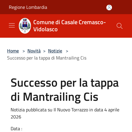
Salta al contenuto principale
Regione Lombardia
Comune di Casale Cremasco-
Vidolasco
Home
>
Novità
>
Notizie
>
Successo per la tappa di Mantrailing Cis
Successo per la tappa
di Mantrailing Cis
Notizia pubblicata su Il Nuovo Torrazzo in data 4 aprile
2026
Data :