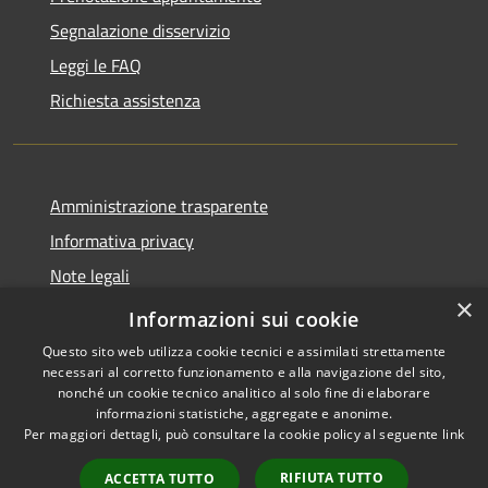
Segnalazione disservizio
Leggi le FAQ
Richiesta assistenza
Amministrazione trasparente
Informativa privacy
Note legali
×
Dichiarazione di accessibilità
Informazioni sui cookie
Questo sito web utilizza cookie tecnici e assimilati strettamente
necessari al corretto funzionamento e alla navigazione del sito,
nonché un cookie tecnico analitico al solo fine di elaborare
informazioni statistiche, aggregate e anonime.
RSS
Copyright © 2026 • Comune di
Per maggiori dettagli, può consultare la cookie policy al seguente
link
Accessibilità
Casale Cremasco-Vidolasco •
Privacy
Municipium
Powered by
•
RIFIUTA TUTTO
ACCETTA TUTTO