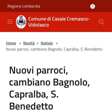
Salta al contenuto principale
Regione Lombardia
Comune di Casale Cremasco-
Vidolasco
Home
>
Novità
>
Notizie
>
Nuovi parroci, cambiano Bagnolo, Capralba, S. Benedetto
Nuovi parroci,
cambiano Bagnolo,
Capralba, S.
Benedetto