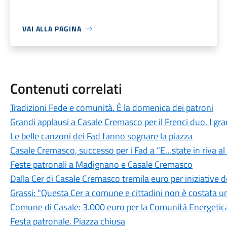
VAI ALLA PAGINA
Contenuti correlati
Tradizioni Fede e comunità. È la domenica dei patroni
Grandi applausi a Casale Cremasco per il Frenci duo. I grand
Le belle canzoni dei Fad fanno sognare la piazza
Casale Cremasco, successo per i Fad a “E…state in riva a
Feste patronali a Madignano e Casale Cremasco
Dalla Cer di Casale Cremasco tremila euro per iniziative
Grassi: "Questa Cer a comune e cittadini non è costata u
Comune di Casale: 3.000 euro per la Comunità Energetica
Festa patronale. Piazza chiusa