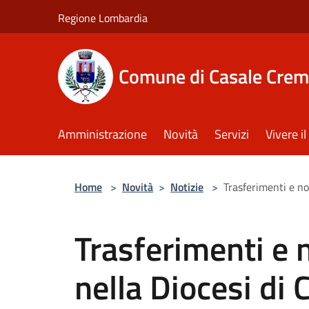
Salta al contenuto principale
Regione Lombardia
Comune di Casale Crem
Amministrazione
Novità
Servizi
Vivere 
Home
>
Novità
>
Notizie
>
Trasferimenti e no
Trasferimenti e 
nella Diocesi di 