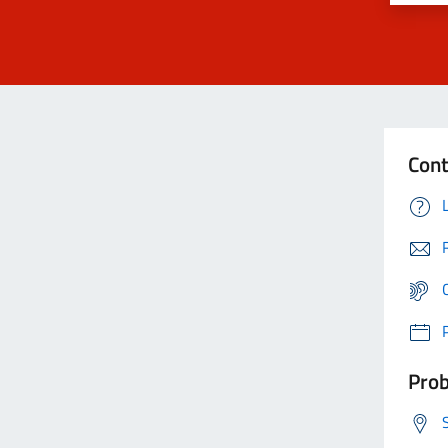
Cont
Prob