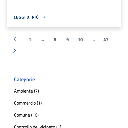
LEGGI DI PIÙ
1
...
8
9
10
...
47
« Precedente
Successiva »
Categorie
Ambiente (7)
Commercio (1)
Comune (16)
Controllo del vicinato (1)