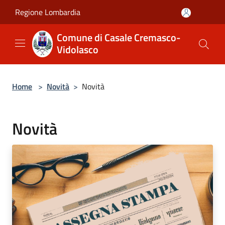
Salta al contenuto principale
Regione Lombardia
Comune di Casale Cremasco-
Vidolasco
Home
>
Novità
>
Novità
Novità