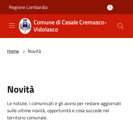
Salta al contenuto principale
Regione Lombardia
Comune di Casale Cremasco-
Vidolasco
Home
>
Novità
Novità
Le notizie, i comunicati e gli avvisi per restare aggiornati
sulle ultime novità, opportunità e cosa succede nel
territorio comunale.