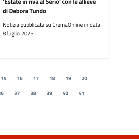
‘Estate in riva al Serio’ con le allieve
di Debora Tundo
Notizia pubblicata su CremaOnline in data
8 luglio 2025
15
16
17
18
19
20
36
37
38
39
40
41