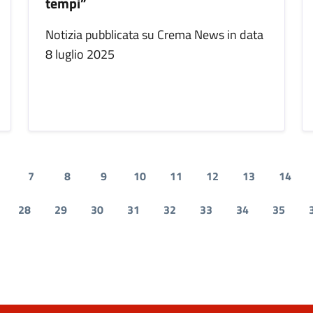
tempi”
Notizia pubblicata su Crema News in data
8 luglio 2025
7
8
9
10
11
12
13
14
28
29
30
31
32
33
34
35