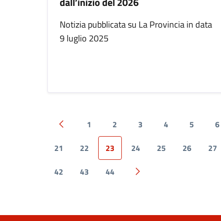
dall’inizio del 2026
Notizia pubblicata su La Provincia in data
9 luglio 2025
1
2
3
4
5
6
Pagina precedente
21
22
23
24
25
26
27
42
43
44
Pagina successiva