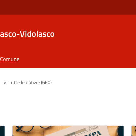
asco-Vidolasco
il Comune
>
Tutte le notizie (660)