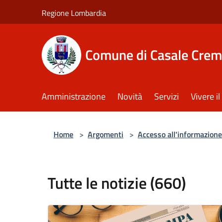
Salta al contenuto principale
Regione Lombardia
Comune di Casale Crem
Amministrazione
Novità
Servizi
Vivere 
Home
>
Argomenti
>
Accesso all'informazione
Tutte le notizie (660)