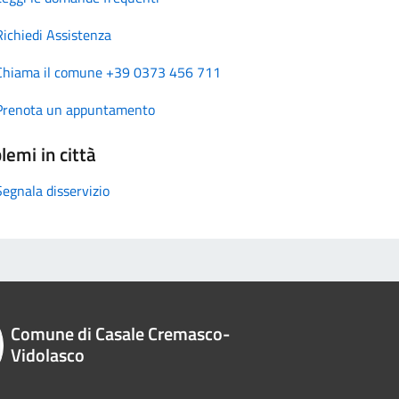
Richiedi Assistenza
Chiama il comune +39 0373 456 711
Prenota un appuntamento
lemi in città
Segnala disservizio
Comune di Casale Cremasco-
Vidolasco