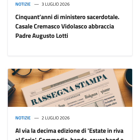
NOTIZIE
3 LUGLIO 2026
Cinquant’anni di ministero sacerdotale.
Casale Cremasco Vidolasco abbraccia
Padre Augusto Lotti
NOTIZIE
2 LUGLIO 2026
Al via la decima edizione di 'Estate in riva
al Serio'. Commedia, banda, cover band e