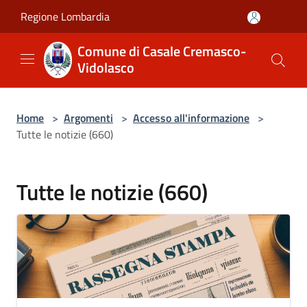
Salta al contenuto principale
Regione Lombardia
Comune di Casale Cremasco-
Vidolasco
Home
>
Argomenti
>
Accesso all'informazione
>
Tutte le notizie (660)
Tutte le notizie (660)