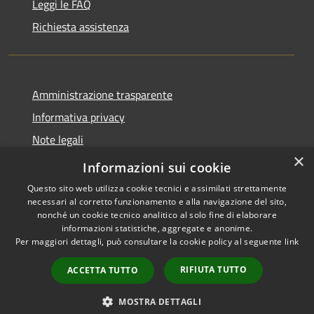
Leggi le FAQ
Richiesta assistenza
Amministrazione trasparente
Informativa privacy
Note legali
×
Dichiarazione di accessibilità
Informazioni sui cookie
Questo sito web utilizza cookie tecnici e assimilati strettamente
necessari al corretto funzionamento e alla navigazione del sito,
nonché un cookie tecnico analitico al solo fine di elaborare
informazioni statistiche, aggregate e anonime.
RSS
Copyright © 2026 • Comune di
Per maggiori dettagli, può consultare la cookie policy al seguente
link
Accessibilità
Casale Cremasco-Vidolasco •
Privacy
Municipium
Powered by
•
RIFIUTA TUTTO
ACCETTA TUTTO
Cookie
Accesso redazione
Mappa del sito
MOSTRA DETTAGLI