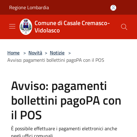
Salta al contenuto principale
Regione Lombardia
Comune di Casale Cremasco-
Vidolasco
Home
>
Novità
>
Notizie
>
Avviso: pagamenti bollettini pagoPA con il POS
Avviso: pagamenti
bollettini pagoPA con
il POS
È possibile effettuare i pagamenti elettronici anche
negli uffici comunali