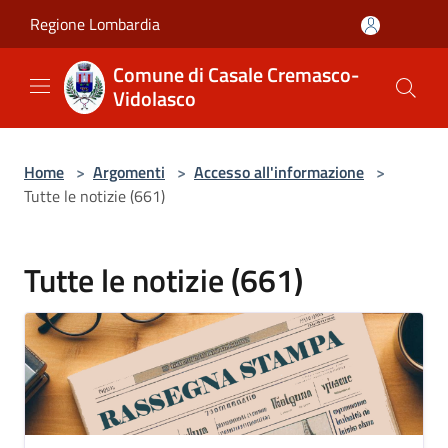
Salta al contenuto principale
Regione Lombardia
Comune di Casale Cremasco-
Vidolasco
Home
>
Argomenti
>
Accesso all'informazione
>
Tutte le notizie (661)
Tutte le notizie (661)