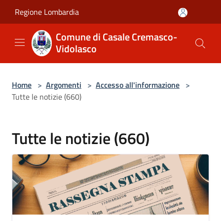
Salta al contenuto principale
Regione Lombardia
Comune di Casale Cremasco-
Vidolasco
Home
>
Argomenti
>
Accesso all'informazione
>
Tutte le notizie (660)
Tutte le notizie (660)