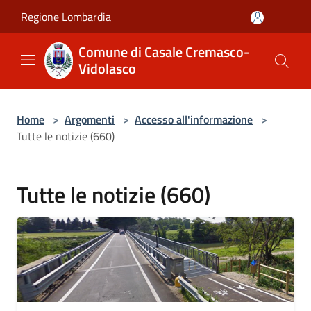
Salta al contenuto principale
Regione Lombardia
Comune di Casale Cremasco-
Vidolasco
Home
>
Argomenti
>
Accesso all'informazione
>
Tutte le notizie (660)
Tutte le notizie (660)